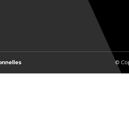
onnelles
© Co