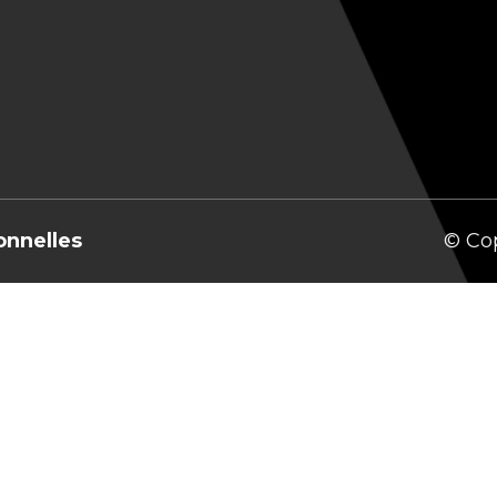
onnelles
© Co