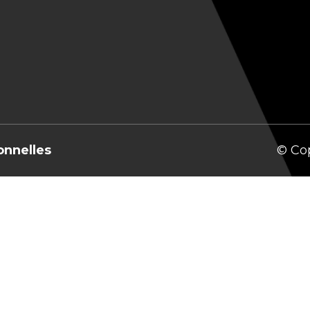
onnelles
© Co