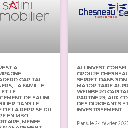
VEST A
ALLINVEST CONSEI
MPAGNÉ
GROUPE CHESNEA
ADERO CAPITAL
SERRET DANS SON
ERS, LA FAMILLE
MAJORITAIRE AUPR
 ET LE
WEINBERG CAPITA
EMENT DE SALINI
PARTNERS, AUX C
ILIER DANS LE
DES DIRIGEANTS ET
 DE LA REPRISE DU
INVESTISSEMENT
PE EN MBO
ITAIRE, MENÉE
Paris, le 24 février 2025
LE MANAGEMENT