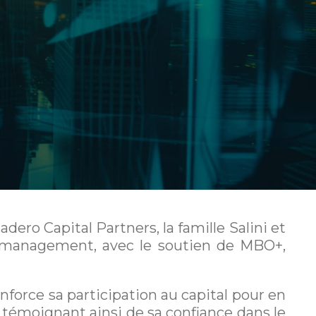
adero Capital Partners, la famille Salini et
 management, avec le soutien de MBO+,
nforce sa participation au capital pour en
, témoignant ainsi de sa confiance dans le