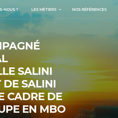
S-NOUS ?
LES MÉTIERS
NOS RÉFÉRENCES
Corporate Finance
MPAGNÉ
Securities
AL
Sully Patrimoine Gestion
LE SALINI
DE SALINI
E CADRE DE
OUPE EN MBO