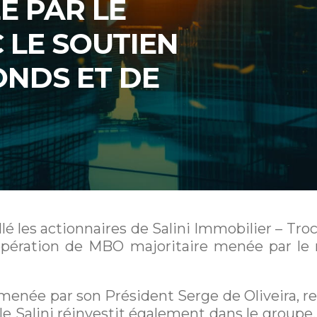
E PAR LE
LE SOUTIEN
ONDS ET DE
llé les actionnaires de Salini Immobilier – Troc
opération de MBO majoritaire menée par le
menée par son Président Serge de Oliveira, re
ille Salini réinvestit également dans le groupe