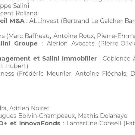
ippe Salini
incent Rolland
seil M&A
: ALLinvest (Bertrand Le Galcher Ba
rs (Marc Baffreau
,
Antoine Roux, Pierre-Emm
Salini Groupe
: Alerion Avocats (Pierre-Oliv
anagement et Salini Immobilier
: Coblence 
ut Hubert)
eness (Frédéric Meunier, Antoine Fléchais, 
ra, Adrien Noiret
Hugues Boivin-Champeaux, Mathis Delahaye
MBO+ et InnovaFonds
: Lamartine Conseil (Fa