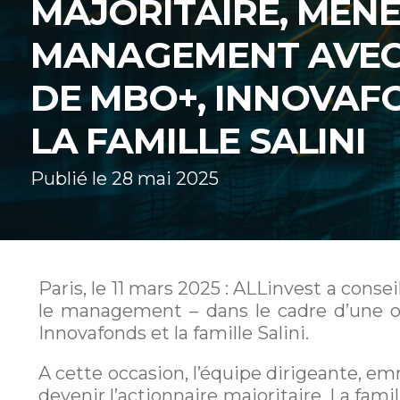
MAJORITAIRE, MENÉ
MANAGEMENT AVEC 
DE MBO+, INNOVAF
LA FAMILLE SALINI
Publié le 28 mai 2025
Paris, le 11 mars 2025 : ALLinvest a consei
le management – dans le cadre d’une 
Innovafonds et la famille Salini.
A cette occasion, l’équipe dirigeante, em
devenir l’actionnaire majoritaire. La fam