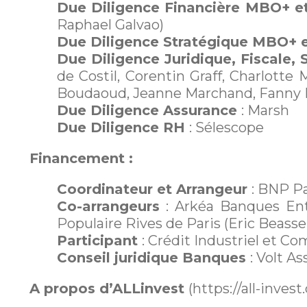
Due Diligence Financière MBO+ 
Raphael Galvao)
Due Diligence Stratégique MBO+ 
Due Diligence Juridique, Fiscale
de Costil, Corentin Graff, Charlott
Boudaoud, Jeanne Marchand, Fanny Fra
Due Diligence Assurance
: Marsh
Due Diligence RH
: Sélescope
Financement :
Coordinateur et Arrangeur
: BNP Pa
Co-arrangeurs
: Arkéa Banques Entr
Populaire Rives de Paris (Eric Beasse
Participant
: Crédit Industriel et C
Conseil juridique Banques
: Volt A
A propos d’ALLinvest
(https://all-inves