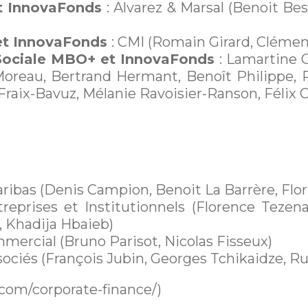
et InnovaFonds
: Alvarez & Marsal (Benoit Best
et InnovaFonds
: CMI (Romain Girard, Clémen
, Sociale MBO+ et InnovaFonds
: Lamartine 
e Moreau, Bertrand Hermant, Benoît Philippe
ix-Bavuz, Mélanie Ravoisier-Ranson, Félix Co
ribas (Denis Campion, Benoit La Barrère, Flo
eprises et Institutionnels (Florence Tezen
, Khadija Hbaieb)
ommercial (Bruno Parisot, Nicolas Fisseux)
ssociés (François Jubin, Georges Tchikaidze, 
t.com/corporate-finance/)