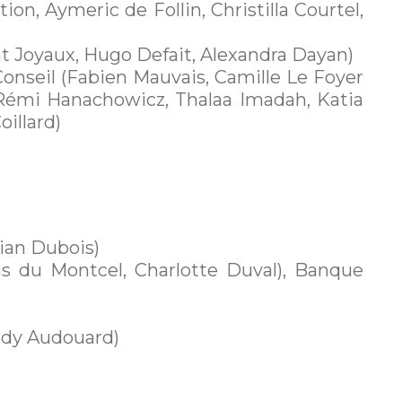
ion, Aymeric de Follin, Christilla Courtel,
t Joyaux, Hugo Defait, Alexandra Dayan)
Conseil (Fabien Mauvais, Camille Le Foyer
, Rémi Hanachowicz, Thalaa Imadah, Katia
illard)
rian Dubois)
as du Montcel, Charlotte Duval), Banque
Rudy Audouard)